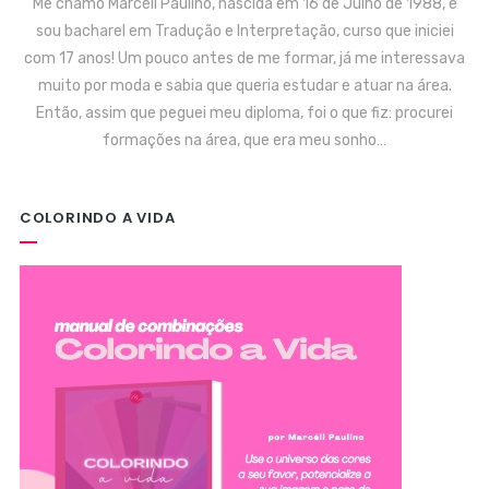
Me chamo Marcéli Paulino, nascida em 16 de Julho de 1988, e
sou bacharel em Tradução e Interpretação, curso que iniciei
com 17 anos! Um pouco antes de me formar, já me interessava
muito por moda e sabia que queria estudar e atuar na área.
Então, assim que peguei meu diploma, foi o que fiz: procurei
formações na área, que era meu sonho…
COLORINDO A VIDA