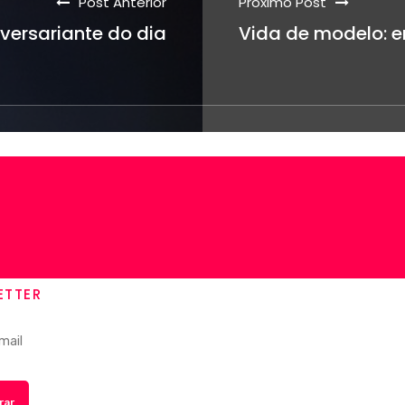
Post Anterior
Próximo Post
versariante do dia
Vida de modelo: e
ETTER