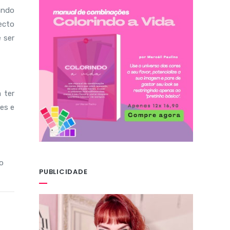
ando
pecto
e ser
 ter
es e
o
PUBLICIDADE