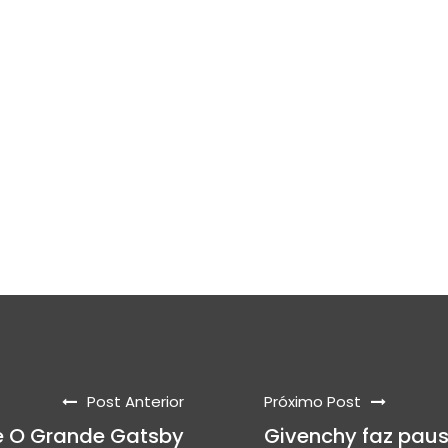
Post Anterior
Próximo Post
de O Grande Gatsby
Givenchy faz paus