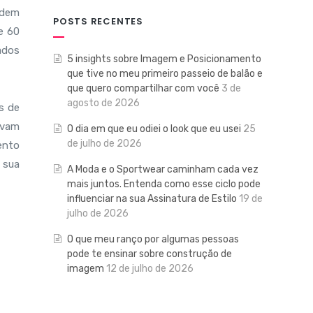
odem
POSTS RECENTES
e 60
rados
5 insights sobre Imagem e Posicionamento
que tive no meu primeiro passeio de balão e
que quero compartilhar com você
3 de
agosto de 2026
s de
avam
O dia em que eu odiei o look que eu usei
25
de julho de 2026
ento
 sua
A Moda e o Sportwear caminham cada vez
mais juntos. Entenda como esse ciclo pode
influenciar na sua Assinatura de Estilo
19 de
julho de 2026
O que meu ranço por algumas pessoas
pode te ensinar sobre construção de
imagem
12 de julho de 2026