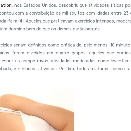
dation
, nos Estados Unidos, descobriu que atividades físicas p
contou com a contribuição de mil adultos com idades entre 23 
unda-feira (4). Aqueles que praticavam exercícios intensos, mode
viam dormido bem do que os demais participantes.
ercícios seriam definidos como prática de, pelo menos, 10 minuto
ntários foram divididos em quatro grupos: aqueles que pratic
o e esportes competitivos; atividades moderadas, como levantam
inhada, e nenhuma atividade. Por fim, todos relataram como era