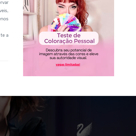
rvar
eis,
enos
te a