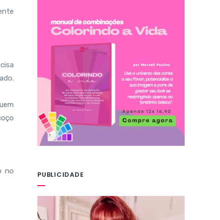
ente
cisa
ado.
 quem
coço
o no
PUBLICIDADE