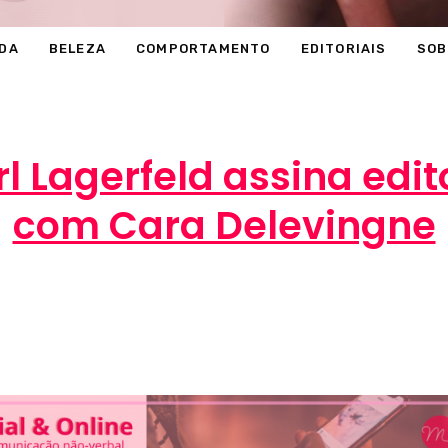
DA
BELEZA
COMPORTAMENTO
EDITORIAIS
SOB
 Lagerfeld assina edit
com Cara Delevingne
Marcéli
16 de março de 2013
MODA