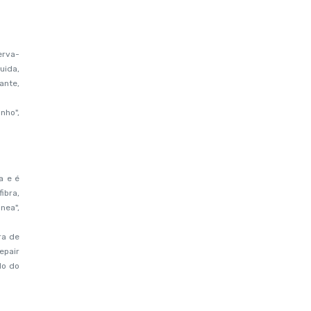
erva-
uida,
ante,
nho",
a e é
ibra,
nea",
ra de
epair
do do