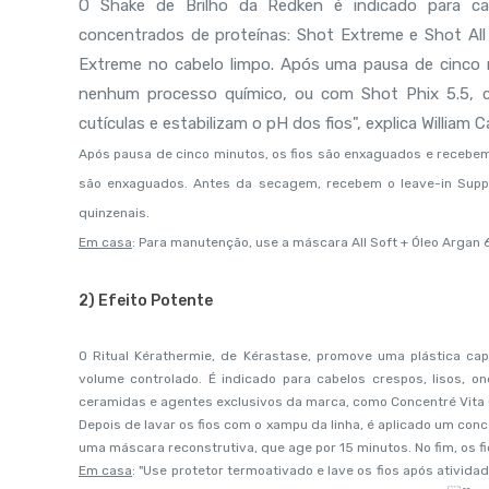
O Shake de Brilho da Redken é indicado para cab
concentrados de proteínas: Shot Extreme e Shot Al
Extreme no cabelo limpo. Após uma pausa de cinco m
nenhum processo químico, ou com Shot Phix 5.5, 
cutículas e estabilizam o pH dos fios", explica William 
Após pausa de cinco minutos, os fios são enxaguados e recebem 
são enxaguados. Antes da secagem, recebem o leave-in Suppl
quinzenais.
Em casa
: Para manutenção, use a máscara All Soft + Óleo Argan 6
2) Efeito Potente
O Ritual Kérathermie, de Kérastase, promove uma plástica capi
volume controlado. É indicado para cabelos crespos, lisos, o
ceramidas e agentes exclusivos da marca, como Concentré Vita 
Depois de lavar os fios com o xampu da linha, é aplicado um c
uma máscara reconstrutiva, que age por 15 minutos. No fim, os fi
Em casa
: "Use protetor termoativado e lave os fios após ativida