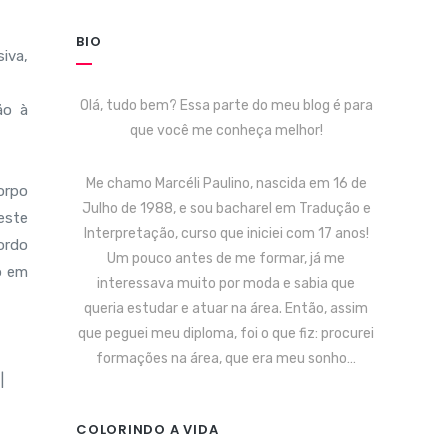
BIO
iva,
Olá, tudo bem? Essa parte do meu blog é para
ão à
que você me conheça melhor!
Me chamo Marcéli Paulino, nascida em 16 de
orpo
Julho de 1988, e sou bacharel em Tradução e
este
Interpretação, curso que iniciei com 17 anos!
ordo
Um pouco antes de me formar, já me
o em
interessava muito por moda e sabia que
queria estudar e atuar na área. Então, assim
que peguei meu diploma, foi o que fiz: procurei
formações na área, que era meu sonho…
COLORINDO A VIDA