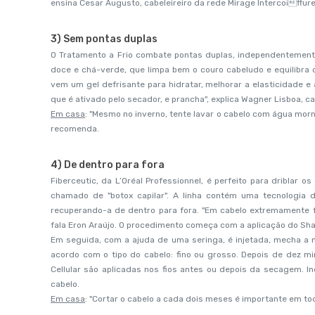
ensina Cesar Augusto, cabeleireiro da rede Mirage Intercoiffure
3) Sem pontas duplas
O Tratamento a Frio combate pontas duplas, independentemente
doce e chá-verde, que limpa bem o couro cabeludo e equilibra o
vem um gel defrisante para hidratar, melhorar a elasticidade e 
que é ativado pelo secador, e prancha", explica Wagner Lisboa, c
Em casa
: "Mesmo no inverno, tente lavar o cabelo com água morn
recomenda.
4) De dentro para fora
Fiberceutic, da L’Oréal Professionnel, é perfeito para driblar 
chamado de "botox capilar". A linha contém uma tecnologia d
recuperando-a de dentro para fora. "Em cabelo extremamente f
fala Eron Araújo. O procedimento começa com a aplicação do Sh
Em seguida, com a ajuda de uma seringa, é injetada, mecha a 
acordo com o tipo do cabelo: fino ou grosso. Depois de dez mi
Cellular são aplicadas nos fios antes ou depois da secagem. 
cabelo.
Em casa
: "Cortar o cabelo a cada dois meses é importante em to