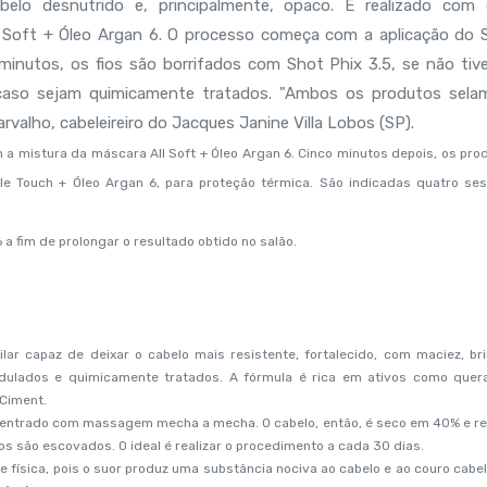
elo desnutrido e, principalmente, opaco. É realizado com 
l Soft + Óleo Argan 6. O processo começa com a aplicação do 
inutos, os fios são borrifados com Shot Phix 3.5, se não tiv
caso sejam quimicamente tratados. "Ambos os produtos sela
Carvalho, cabeleireiro do Jacques Janine Villa Lobos (SP).
a mistura da máscara All Soft + Óleo Argan 6. Cinco minutos depois, os pro
e Touch + Óleo Argan 6, para proteção térmica. São indicadas quatro se
 a fim de prolongar o resultado obtido no salão.
lar capaz de deixar o cabelo mais resistente, fortalecido, com maciez, bri
ndulados e quimicamente tratados. A fórmula é rica em ativos como quera
Ciment.
oncentrado com massagem mecha a mecha. O cabelo, então, é seco em 40% e r
os são escovados. O ideal é realizar o procedimento a cada 30 dias.
de física, pois o suor produz uma substância nociva ao cabelo e ao couro cabel