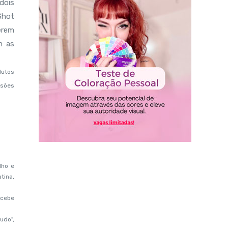
dois
Shot
erem
m as
dutos
ssões
lho e
tina,
ecebe
udo",