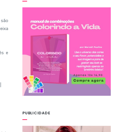
 são
deixa
ês e
PUBLICIDADE