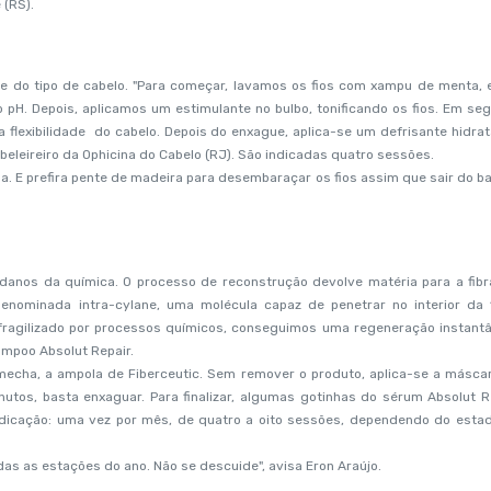
 (RS).
 do tipo de cabelo. "Para começar, lavamos os fios com xampu de menta, 
 pH. Depois, aplicamos um estimulante no bulbo, tonificando os fios. Em seg
a flexibilidade do cabelo. Depois do enxague, aplica-se um defrisante hidrat
abeleireiro da Ophicina do Cabelo (RJ). São indicadas quatro sessões.
a. E prefira pente de madeira para desembaraçar os fios assim que sair do ba
os danos da química. O processo de reconstrução devolve matéria para a fibr
enominada intra-cylane, uma molécula capaz de penetrar no interior da f
ragilizado por processos químicos, conseguimos uma regeneração instantâ
ampoo Absolut Repair.
mecha, a ampola de Fiberceutic. Sem remover o produto, aplica-se a másca
nutos, basta enxaguar. Para finalizar, algumas gotinhas do sérum Absolut R
Indicação: uma vez por mês, de quatro a oito sessões, dependendo do esta
das as estações do ano. Não se descuide", avisa Eron Araújo.