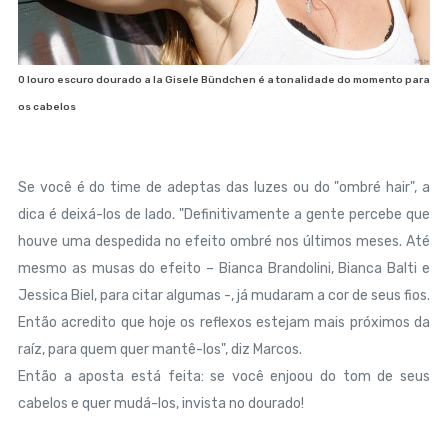
O louro escuro dourado a la Gisele Bündchen é a tonalidade do momento para
os cabelos
Se você é do time de adeptas das luzes ou do "ombré hair", a
dica é deixá-los de lado. "Definitivamente a gente percebe que
houve uma despedida no efeito ombré nos últimos meses. Até
mesmo as musas do efeito – Bianca Brandolini, Bianca Balti e
Jessica Biel, para citar algumas -, já mudaram a cor de seus fios.
Então acredito que hoje os reflexos estejam mais próximos da
raíz, para quem quer mantê-los", diz Marcos.
Então a aposta está feita: se você enjoou do tom de seus
cabelos e quer mudá-los, invista no dourado!