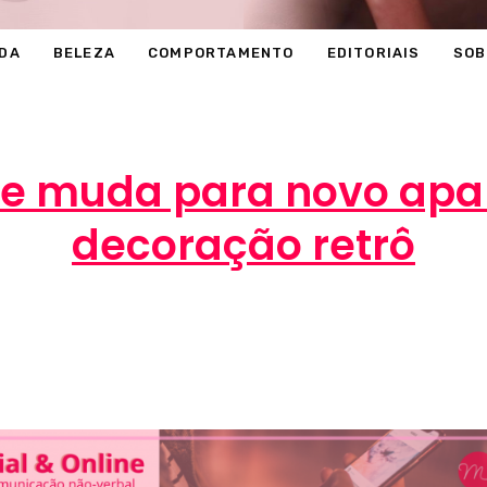
DA
BELEZA
COMPORTAMENTO
EDITORIAIS
SOB
se muda para novo apa
decoração retrô
Marcéli
26 de abril de 2013
MODA