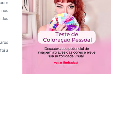
m com
e nos
ondos
 aros
foi a