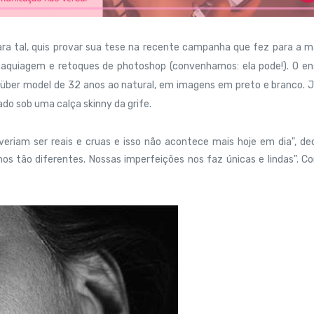
ara tal, quis provar sua tese na recente campanha que fez para a 
maquiagem e retoques de photoshop (convenhamos: ela pode!). O en
a über model de 32 anos ao natural, em imagens em preto e branco. 
ado sob uma calça skinny da grife.
eriam ser reais e cruas e isso não acontece mais hoje em dia", de
s tão diferentes. Nossas imperfeições nos faz únicas e lindas". Co