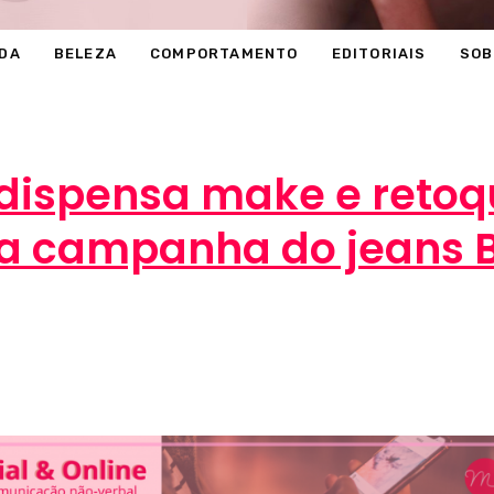
DA
BELEZA
COMPORTAMENTO
EDITORIAIS
SOB
dispensa make e reto
a campanha do jeans 
Marcéli
28 de maio de 2013
MODA