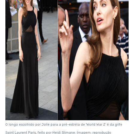
O longo escolhido por Jolie para a pré-estréia de 'World War Z' é da grife
Saint Laurent Paris, feito por Heidi Slimane. Imagem: reprodução