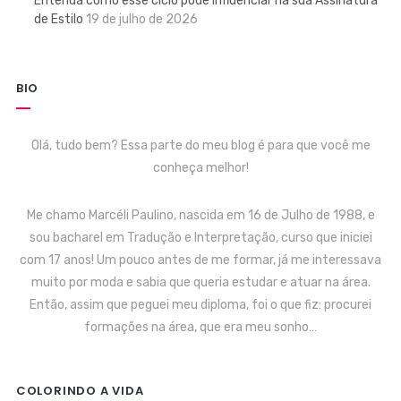
Entenda como esse ciclo pode influenciar na sua Assinatura
de Estilo
19 de julho de 2026
BIO
Olá, tudo bem? Essa parte do meu blog é para que você me
conheça melhor!
Me chamo Marcéli Paulino, nascida em 16 de Julho de 1988, e
sou bacharel em Tradução e Interpretação, curso que iniciei
com 17 anos! Um pouco antes de me formar, já me interessava
muito por moda e sabia que queria estudar e atuar na área.
Então, assim que peguei meu diploma, foi o que fiz: procurei
formações na área, que era meu sonho…
COLORINDO A VIDA