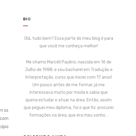
BIO
Olá, tudo bem? Essa parte do meu blog é para
que você me conheça melhor!
Me chamo Marcéli Paulino, nascida em 16 de
Julho de 1988, e sou bacharel em Tradução e
Interpretação, curso que iniciei com 17 anos!
Um pouco antes de me formar, já me
interessava muito por moda e sabia que
queria estudar e atuar na área. Então, assim
que peguei meu diploma, foi o que fiz: procurei
om os
formações na área, que era meu sonho…
 com
cípio