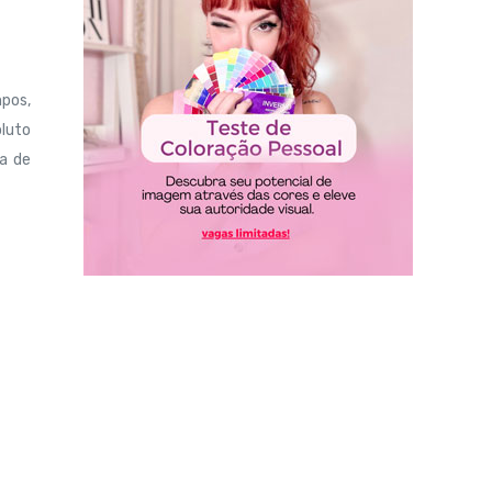
mpos,
oluto
a de