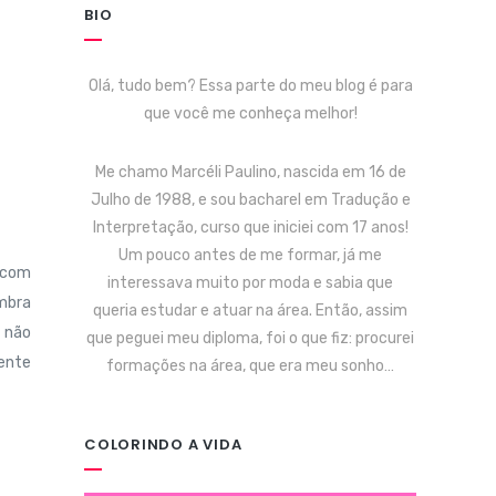
BIO
Olá, tudo bem? Essa parte do meu blog é para
que você me conheça melhor!
Me chamo Marcéli Paulino, nascida em 16 de
Julho de 1988, e sou bacharel em Tradução e
Interpretação, curso que iniciei com 17 anos!
Um pouco antes de me formar, já me
 com
interessava muito por moda e sabia que
ombra
queria estudar e atuar na área. Então, assim
s não
que peguei meu diploma, foi o que fiz: procurei
ente
formações na área, que era meu sonho…
COLORINDO A VIDA