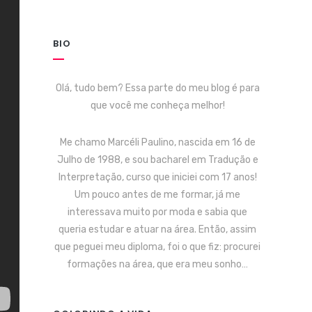
BIO
Olá, tudo bem? Essa parte do meu blog é para
que você me conheça melhor!
Me chamo Marcéli Paulino, nascida em 16 de
Julho de 1988, e sou bacharel em Tradução e
Interpretação, curso que iniciei com 17 anos!
Um pouco antes de me formar, já me
interessava muito por moda e sabia que
queria estudar e atuar na área. Então, assim
que peguei meu diploma, foi o que fiz: procurei
formações na área, que era meu sonho…