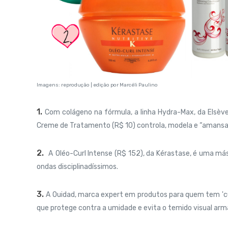
Imagens: reprodução | edição por Marcéli Paulino
1.
Com colágeno na fórmula, a linha Hydra-Max, da Elsève,
Creme de Tratamento (R$ 10) controla, modela e “amansa”
2.
A
Oléo-Curl Intense (R$ 152), da Kérastase, é uma
m
á
ondas disciplinadíssimos.
3.
A
Ouidad, marca expert em produtos para quem tem 'curl
que protege contra a umidade e evita o temido visual arm