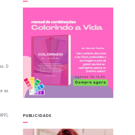
as. O
 e as
PUBLICIDADE
189),