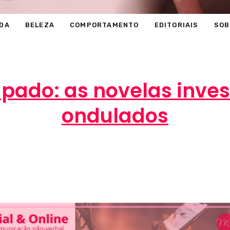
DA
BELEZA
COMPORTAMENTO
EDITORIAIS
SOB
apado: as novelas inve
ondulados
Marcéli
10 de dezembro de 2013
BELEZA