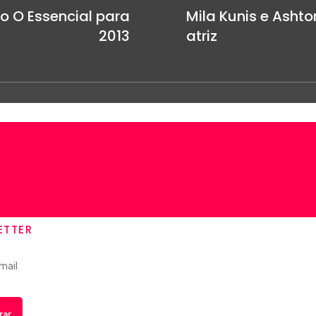
o O Essencial para
Mila Kunis e Asht
2013
atriz
ETTER