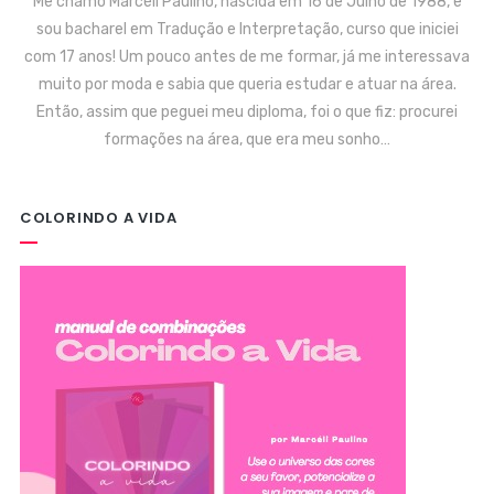
Me chamo Marcéli Paulino, nascida em 16 de Julho de 1988, e
sou bacharel em Tradução e Interpretação, curso que iniciei
com 17 anos! Um pouco antes de me formar, já me interessava
muito por moda e sabia que queria estudar e atuar na área.
Então, assim que peguei meu diploma, foi o que fiz: procurei
formações na área, que era meu sonho…
COLORINDO A VIDA