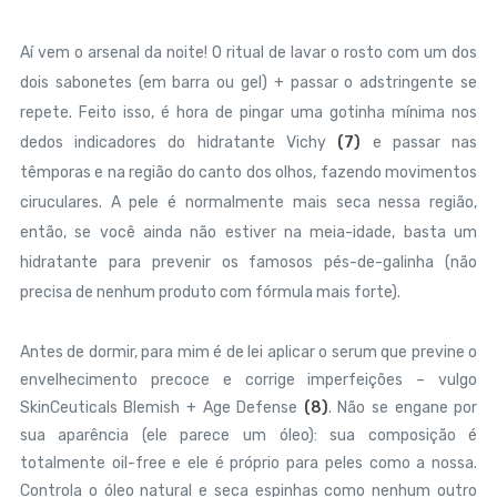
Aí vem o arsenal da noite! O ritual de lavar o rosto com um dos
dois sabonetes (em barra ou gel) + passar o adstringente se
repete. Feito isso, é hora de pingar uma gotinha mínima nos
dedos indicadores do hidratante Vichy
(7)
e passar nas
têmporas e na região do canto dos olhos, fazendo movimentos
ciruculares. A pele é normalmente mais seca nessa região,
então, se você ainda não estiver na meia-idade, basta um
hidratante para prevenir os famosos pés-de-galinha (não
precisa de nenhum produto com fórmula mais forte).
Antes de dormir, para mim é de lei aplicar o serum que previne o
envelhecimento precoce e corrige imperfeições – vulgo
SkinCeuticals Blemish + Age Defense
(8)
. Não se engane por
sua aparência (ele parece um óleo): sua composição é
totalmente oil-free e ele é próprio para peles como a nossa.
Controla o óleo natural e seca espinhas como nenhum outro