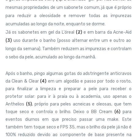
mesmas propriedades de um sabonete comum, já que é próprio
para reduzir a oleosidade e remover todas as impurezas
acumuladas ao longo da noite, enquanto se dorme.
Já os sabonetes em gel da L'óreal
(2)
e em barra da Acne-Aid
(3)
uso durante o banho (posso alternar entre um e outro ao
longo da semana). Também reduzem as impurezas e controlam
o sebo da pele, acumulado ao longo da manhã.
Após o banho, pingo algumas gotas do adstringente anticravos
da Clean & Clear
(4)
em um algodão e passo por todo o rosto,
para finalizar a limpeza e preparar a pele para receber o
protetor solar: p
ara ir à praia ou à academia, uso apenas o
Anthelios
(5)
, próprio para peles acneicas e oleosas, que tem
toque seco e controla o brilho. Deixo o BB Cream
(6)
para
eventos diurnos em que preciso passar uma make. Este
também tem toque seco e FPS 35, mas o brilho da pele já não é
100% reduzido devido ao componente de base presente na