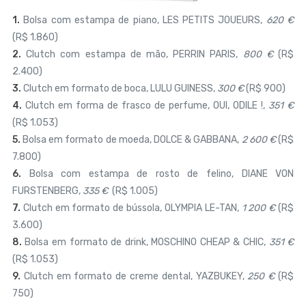
1.
Bolsa com estampa de piano, LES PETITS JOUEURS,
620 €
(R$ 1.860)
2.
Clutch com estampa de mão, PERRIN PARIS,
800 €
(R$
2.400)
3.
Clutch em formato de boca, LULU GUINESS,
300 €
(R$ 900)
4.
Clutch em forma de frasco de perfume,
OUI, ODILE !,
351 €
(R$ 1.053)
5.
Bolsa em formato de moeda, DOLCE & GABBANA,
2 600 €
(R$
7.800)
6.
Bolsa com estampa de rosto de felino,
DIANE VON
FURSTENBERG,
335 €
(R$ 1.005)
7.
Clutch em formato de bússola, OLYMPIA LE-TAN,
1 200 €
(R$
3.600)
8.
Bolsa em formato de drink, MOSCHINO CHEAP & CHIC,
351 €
(R$ 1.053)
9.
Clutch em formato de creme dental, YAZBUKEY,
250 €
(R$
750)