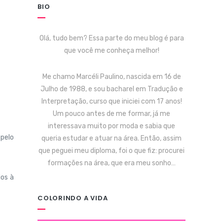
BIO
Olá, tudo bem? Essa parte do meu blog é para
que você me conheça melhor!
Me chamo Marcéli Paulino, nascida em 16 de
Julho de 1988, e sou bacharel em Tradução e
Interpretação, curso que iniciei com 17 anos!
Um pouco antes de me formar, já me
interessava muito por moda e sabia que
 pelo
queria estudar e atuar na área. Então, assim
que peguei meu diploma, foi o que fiz: procurei
formações na área, que era meu sonho…
dos à
COLORINDO A VIDA