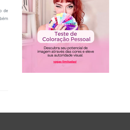
o de
ambém