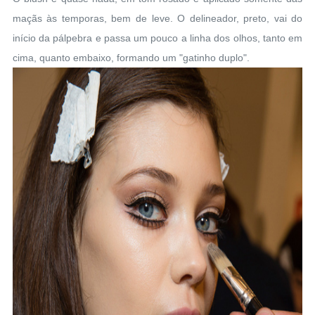
maçãs às temporas, bem de leve. O delineador, preto, vai do
início da pálpebra e passa um pouco a linha dos olhos, tanto em
cima, quanto embaixo, formando um "gatinho duplo".