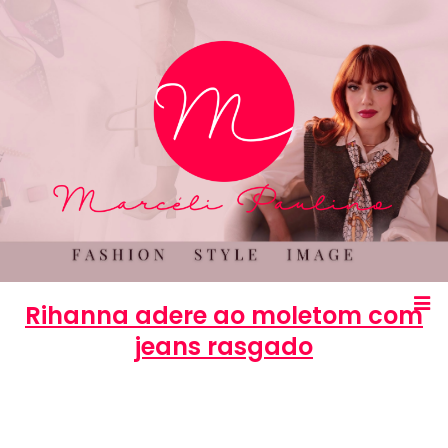
Rihanna adere ao moletom com
jeans rasgado
Marcéli
19 de março de 2014
MODA