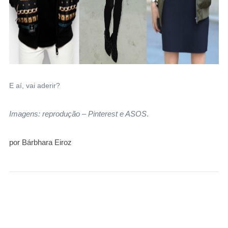
E aí, vai aderir?
Imagens: reprodução – Pinterest e ASOS
.
por Bárbhara Eiroz