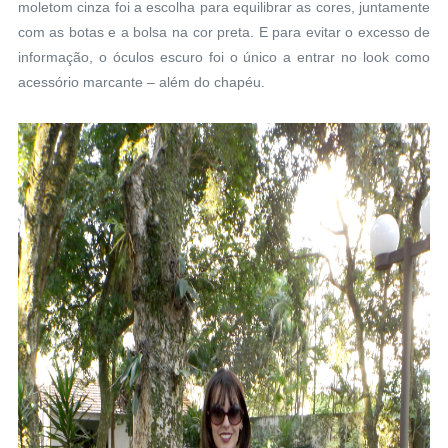
moletom cinza foi a escolha para equilibrar as cores, juntamente
com as botas e a bolsa na cor preta. E para evitar o excesso de
informação,
o óculos escuro foi o único a entrar no look
como
acessório marcante – além do chapéu.