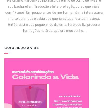
Me chamo Marcéli Paulino, nascida em 16 de Julho de 1988, e
sou bacharel em Tradução e Interpretação, curso que iniciei
com 17 anos! Um pouco antes de me formar, já me interessava
muito por moda e sabia que queria estudar e atuar na área.
Então, assim que peguei meu diploma, foi o que fiz: procurei
formações na área, que era meu sonho…
COLORINDO A VIDA