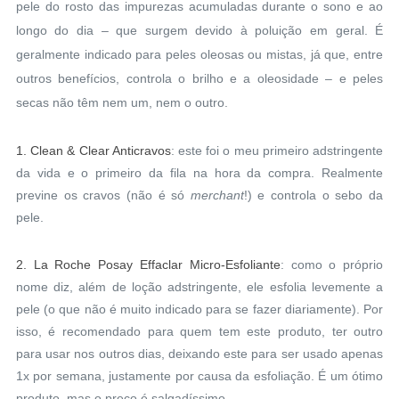
pele do rosto das impurezas acumuladas durante o sono e ao
longo do dia – que surgem devido à poluição em geral. É
geralmente indicado para peles oleosas ou mistas, já que, entre
outros benefícios, controla o brilho e a oleosidade – e peles
secas não têm nem um, nem o outro.
1.
Clean & Clear Anticravos
: este foi o meu primeiro adstringente
da vida e o primeiro da fila na hora da compra. Realmente
previne os cravos (não é só
merchant
!) e controla o sebo da
pele.
2.
La Roche Posay Effaclar Micro-Esfoliante
: como o próprio
nome diz, além de loção adstringente, ele esfolia levemente a
pele (o que não é muito indicado para se fazer diariamente). Por
isso, é recomendado para quem tem este produto, ter outro
para usar nos outros dias, deixando este para ser usado apenas
1x por semana, justamente por causa da esfoliação. É um ótimo
produto, mas o preço é salgadíssimo.