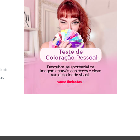
 tudo
r.