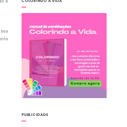
COLORINDO A VIDA
tes e
r boa
mento
PUBLICIDADE