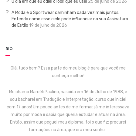
O dia em que eu odiei o look que eu usei
25 de julho de 2026
A Moda e o Sportwear caminham cada vez mais juntos.
Entenda como esse ciclo pode influenciar na sua Assinatura
de Estilo
19 de julho de 2026
BIO
Olá, tudo bem? Essa parte do meu blog é para que você me
conheça melhor!
Me chamo Marcéli Paulino, nascida em 16 de Julho de 1988, e
sou bacharel em Tradução e Interpretação, curso que iniciei
com 17 anos! Um pouco antes de me formar, já me interessava
muito por moda e sabia que queria estudar e atuar na área.
Então, assim que peguei meu diploma, foi o que fiz: procurei
formações na área, que era meu sonho…