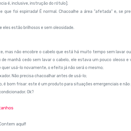
ia é, inclusive, instrução do rótulo];
 que foi espirrada! É normal. Chacoalhe a área "afetada" e, se pre
e eles estão brilhosos e sem oleosidade.
nte, mas não encobre o cabelo que está há muito tempo sem lavar o
iu de manhã cedo sem lavar o cabelo, ele estava um pouco oleoso e
e quer usá-lo novamente, o efeito já não será o mesmo;
ador. Não precisa chacoalhar antes de usá-lo;
to, é bom frisar: este é um produto para situações emergenciais e não
condicionador. Ok?
stanhos
Contem aqui!!