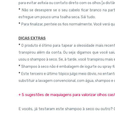
para evitar asfixia ou contato direto com os olhos [a distânc
*
Não se desespere se o seu cabelo ficar branco na parte
esfregue um pouco uma toalha seca. Sái tudo;
*
Para finalizar, penteie os fios normalmente. Você verá qu
DICAS EXTRAS
*
O produto é ótimo para tapear a oleosidade mais rece
transpirou além da conta. Ou seja: digamos que você sa
usou o shampoo à seco. Se, à tarde, você transpirou mais 
*
Shampoo à seco não é embalagem de iogurte ou spray fix
*
Este terceiro e último tópico julgo meio óbvio, no entan
substituir a lavagem convencional, com água, shampoo e 
+ 5 sugestões de maquiagens para valorizar olhos ca
E vocês, já testaram este shampoo à seco ou outro? 