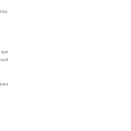
ciso,
u que
 você
 para