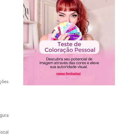
pções
egura
local