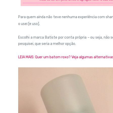
Para quem ainda não teve nenhuma experiência com sham
o usei [e uso].
Escolhi a marca Batiste por conta própria – ou seja, não 
pesquisei, que seria a melhor opção.
LEIA MAIS: Quer um batom roxo? Veja algumas alternativas