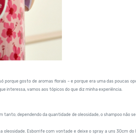
y, só porque gosto de aromas florais – e porque era uma das poucas o
o que interessa, vamos aos tópicos do que diz minha experiência.
em tanto; dependendo da quantidade de oleosidade, o shampoo não s
a oleosidade. Esborrife com vontade e deixe o spray a uns 30cm do 