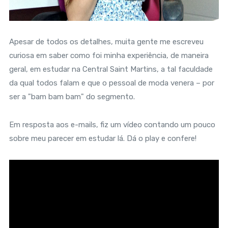
Apesar de todos os detalhes, muita gente me escreveu
curiosa em saber como foi minha experiência, de maneira
geral, em estudar na Central Saint Martins, a tal faculdade
da qual todos falam e que o pessoal de moda venera – por
ser a "bam bam bam" do segmento.
Em resposta aos e-mails, fiz um vídeo contando um pouco
sobre meu parecer em estudar lá. Dá o play e confere!