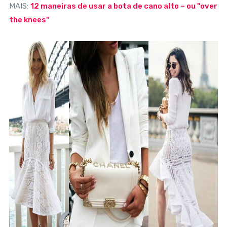
MAIS:
12 maneiras de usar a bota de cano alto – ou "over
the knees"