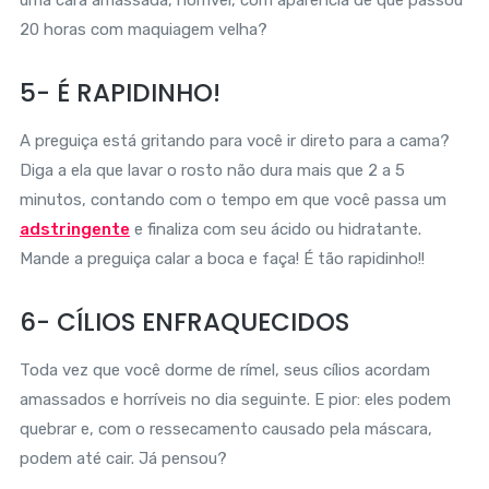
uma cara amassada, horrível, com aparência de que passou
20 horas com maquiagem velha?
5- É RAPIDINHO!
A preguiça está gritando para você ir direto para a cama?
Diga a ela que lavar o rosto não dura mais que 2 a 5
minutos, contando com o tempo em que você passa um
adstringente
e finaliza com seu ácido ou hidratante.
Mande a preguiça calar a boca e faça! É tão rapidinho!!
6- CÍLIOS ENFRAQUECIDOS
Toda vez que você dorme de rímel, seus cílios acordam
amassados e horríveis no dia seguinte. E pior: eles podem
quebrar e, com o ressecamento causado pela máscara,
podem até cair. Já pensou?