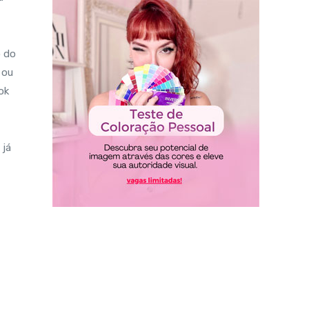
o do
 ou
ok
 já