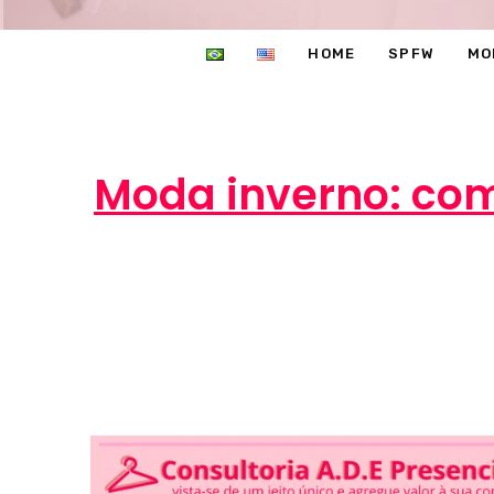
HOME
SPFW
MO
Moda inverno: com
Marcél