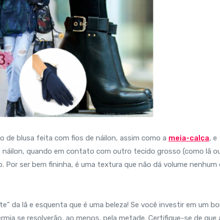
 de blusa feita com fios de náilon, assim como a
meia-calça
, e
 náilon, quando em contato com outro tecido grosso (como lã o
o. Por ser bem fininha, é uma textura que não dá volume nenhum 
te” da lã e esquenta que é uma beleza! Se você investir em um b
rmia se resolverão, ao menos, pela metade. Certifique-se de que 