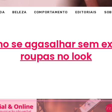
DA
BELEZA
COMPORTAMENTO
EDITORIAIS
SOB
o se agasalhar sem e
roupas no look
i
5 de julho de 2017
MODA
,
VÍDEOS
0 com