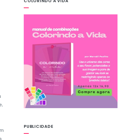
COLORINDO A VIDA
u
e,
PUBLICIDADE
om
a