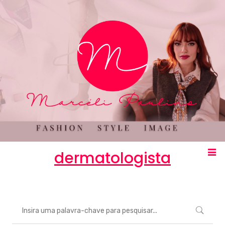
dermatologista