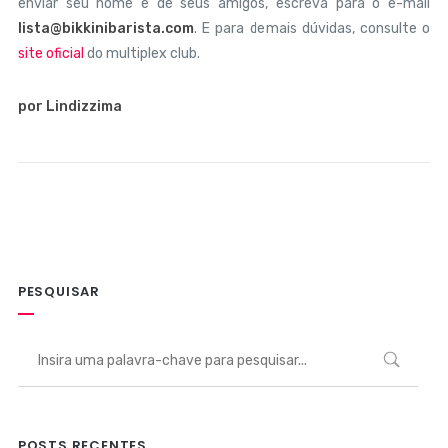
enviar seu nome e de seus amigos, escreva para o e-mail
lista@bikkinibarista.com
. E para demais dúvidas, consulte o
site oficial
do multiplex club.
por Lindizzima
PESQUISAR
POSTS RECENTES