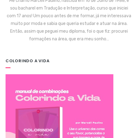
Me chamo Marcéli Paulino, nascida em 16 de Julho de 1988, e
sou bacharel em Tradução e Interpretação, curso que iniciei
com 17 anos! Um pouco antes de me formar, já me interessava
muito por moda e sabia que queria estudar e atuar na área.
Então, assim que peguei meu diploma, foi o que fiz: procurei
formações na área, que era meu sonho…
COLORINDO A VIDA