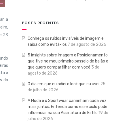
ar a
POSTS RECENTES
eiro,
 e 23
Conheça os ruídos invisíveis de imagem e
saiba como evitá-los
7 de agosto de 2026
5 insights sobre Imagem e Posicionamento
undo
que tive no meu primeiro passeio de balão e
eiras
que quero compartilhar com você
3 de
ata e
agosto de 2026
os do
O dia em que eu odiei o look que eu usei
25
de julho de 2026
A Moda e o Sportwear caminham cada vez
mais juntos. Entenda como esse ciclo pode
influenciar na sua Assinatura de Estilo
19 de
julho de 2026