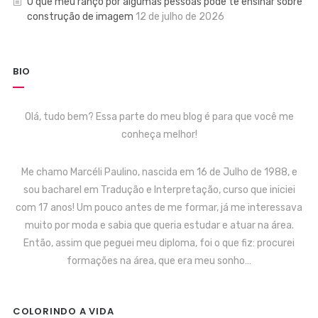
O que meu ranço por algumas pessoas pode te ensinar sobre
construção de imagem
12 de julho de 2026
BIO
Olá, tudo bem? Essa parte do meu blog é para que você me
conheça melhor!
Me chamo Marcéli Paulino, nascida em 16 de Julho de 1988, e
sou bacharel em Tradução e Interpretação, curso que iniciei
com 17 anos! Um pouco antes de me formar, já me interessava
muito por moda e sabia que queria estudar e atuar na área.
Então, assim que peguei meu diploma, foi o que fiz: procurei
formações na área, que era meu sonho…
COLORINDO A VIDA