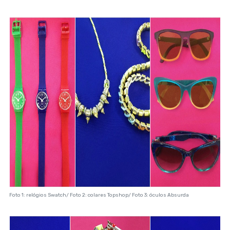
Foto 1: relógios Swatch/ Foto 2: colares Topshop/ Foto 3: óculos Absurda