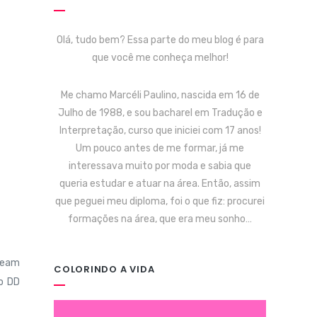
Olá, tudo bem? Essa parte do meu blog é para
que você me conheça melhor!
Me chamo Marcéli Paulino, nascida em 16 de
Julho de 1988, e sou bacharel em Tradução e
Interpretação, curso que iniciei com 17 anos!
Um pouco antes de me formar, já me
interessava muito por moda e sabia que
queria estudar e atuar na área. Então, assim
que peguei meu diploma, foi o que fiz: procurei
formações na área, que era meu sonho…
Cream
COLORINDO A VIDA
do DD