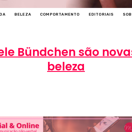
DA
BELEZA
COMPORTAMENTO
EDITORIAIS
SOB
isele Bündchen são nov
beleza
Marcéli
8 de janeiro de 2014
BELEZA