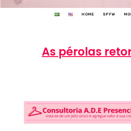
HOME
SPFW
MO
As pérolas ret