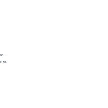
mos –
em os