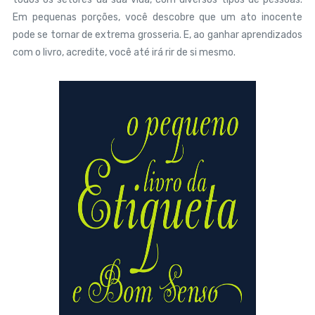
Em pequenas porções, você descobre que um ato inocente
pode se tornar de extrema grosseria. E, ao ganhar aprendizados
com o livro, acredite, você até irá rir de si mesmo.