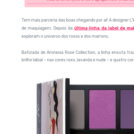
Tem mais parceria das boas chegando por aí! A designer L
de maquiagem. Depois da
última linha da label de ma
exploram o universo dos roxos e dos marrons.
Batizada de
Amnesia Rose Collection
, a linha enxuta t
brilho labial – nas cores roxo, lavanda e nude – e quatro c