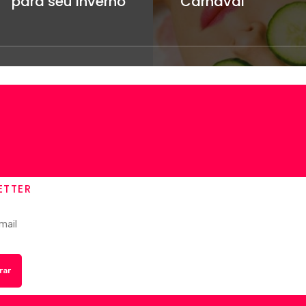
para seu inverno
Carnaval
ETTER