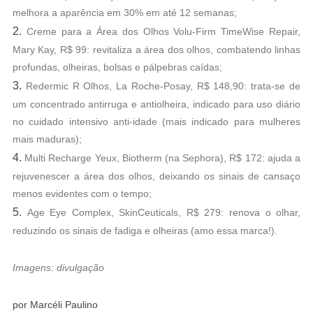
melhora a aparência em 30% em até 12 semanas;
2.
Creme para a Área dos Olhos Volu-Firm TimeWise Repair,
Mary Kay, R$ 99: r
evitaliza a área dos olhos, combatendo linhas
profundas, olheiras, bolsas e pálpebras caídas;
3.
Redermic R Olhos, La Roche-Posay, R$ 148,90: trata-se de
um c
oncentrado antirruga e antiolheira, indicado para uso diário
no cuidado intensivo anti-idade (mais indicado para mulheres
mais maduras);
4.
Multi Recharge Yeux, Biotherm (na Sephora), R$ 172: a
juda a
rejuvenescer a área dos olhos, deixando os sinais de cansaço
menos evidentes com o tempo;
5.
Age Eye Complex, SkinCeuticals, R$ 279: r
enova o olhar,
reduzindo os sinais de fadiga e olheiras (amo essa marca!).
Imagens: divulgação
por Marcéli Paulino