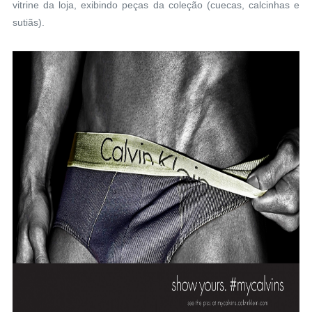
vitrine da loja, exibindo peças da coleção (cuecas, calcinhas e
sutiãs).