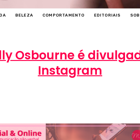
DA
BELEZA
COMPORTAMENTO
EDITORIAIS
SOB
lly Osbourne é divulgad
Instagram
Marcéli
30 de junho de 2014
ENTRETENIMENT