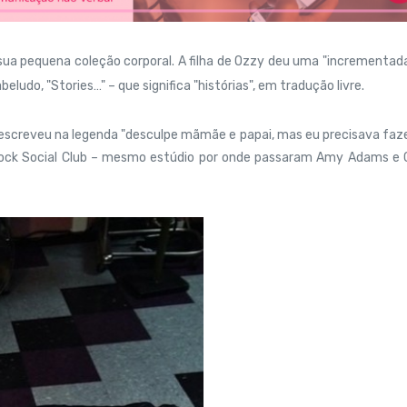
ua pequena coleção corporal. A filha de Ozzy deu uma "incrementad
udo, "Stories…" – que significa "histórias", em tradução livre.
a escreveu na legenda "desculpe mãmãe e papai, mas eu precisava faze
rock Social Club – mesmo estúdio por onde passaram Amy Adams e 