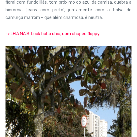
floral com fundo lilás, tom próximo do azul da camisa, quebra a
bicromia 'jeans com preto', juntamente com a bolsa de
camurça marrom – que além charmosa, é neutra.
-> LEIA MAIS: Look boho chic, com chapéu floppy