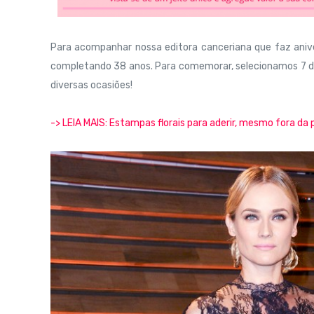
Para acompanhar nossa editora canceriana que faz anive
completando 38 anos. Para comemorar, selecionamos 7 de s
diversas ocasiões!
-> LEIA MAIS: Estampas florais para aderir, mesmo fora da